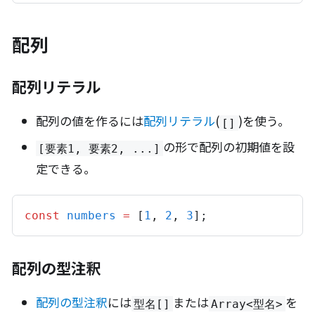
配列
配列リテラル
配列の値を作るには
配列リテラル
(
)を使う。
[]
の形で配列の初期値を設
[要素1, 要素2, ...]
定できる。
const
numbers
=
 [
1
,
2
,
3
];
配列の型注釈
配列の型注釈
には
または
を
型名[]
Array<型名>