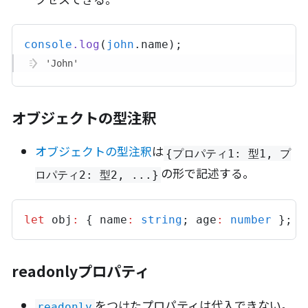
console
.
log
(
john
.
name
);
'John'
オブジェクトの型注釈
オブジェクトの型注釈
は
{プロパティ1: 型1, プ
の形で記述する。
ロパティ2: 型2, ...}
let
obj
:
 { 
name
:
string
; 
age
:
number
 };
readonlyプロパティ
をつけたプロパティは代入できない。
readonly