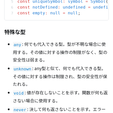
const
uniqueSymbol
:
symbol
=
Symbol
(
"
const
notDefined
:
undefined
=
undefin
const
empty
:
null
=
null
;
特殊な型
: 何でも代入できる型。型が不明な場合に使
any
用する。その値に対する操作の制限がなく、型の
安全性は弱まる。
: any型と似て、何でも代入できる型。
unknown
その値に対する操作は制限され、型の安全性が保
たれる。
: 値が存在しないことを示す。関数が何も返
void
さない場合に使用する。
: 決して何も返さないことを示す。エラー
never