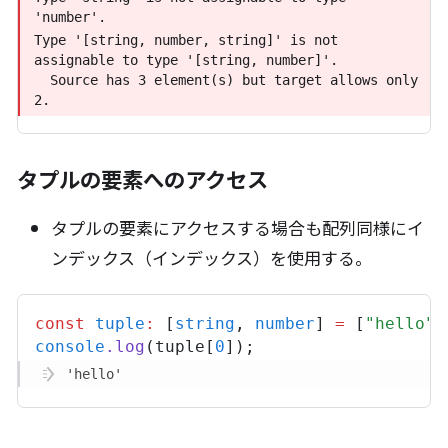
tuple
=
 [
"hello"
,
10
,
"world"
]; 
// 
'number'.
Type '[string, number, string]' is not assignable 
Type '[string, number, string]' is not 
to type '[string, number]'.

assignable to type '[string, number]'.

  Source has 3 element(s) but target allows only 
  Source has 3 element(s) but target allows only 
2.
2.
タプルの要素へのアクセス
タプルの要素にアクセスする場合も配列同様にイ
ンデックス（インデックス）を使用する。
const
tuple
:
 [
string
,
number
] 
=
 [
"hello"
,
console
.
log
(
tuple
[
0
]);
'hello'