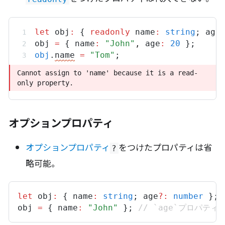
let
obj
:
 { 
readonly
name
:
string
; 
age
obj
=
 { 
name
:
"John"
,
age
:
20
 };
obj
.
name
=
"Tom"
;
Cannot assign to 'name' because it is a read-only 
Cannot assign to 'name' because it is a read-
property.
only property.
オプションプロパティ
オプションプロパティ
をつけたプロパティは省
?
略可能。
let
obj
:
 { 
name
:
string
; 
age
?:
number
 };
obj
=
 { 
name
:
"John"
 }; 
// `age`プロパテ