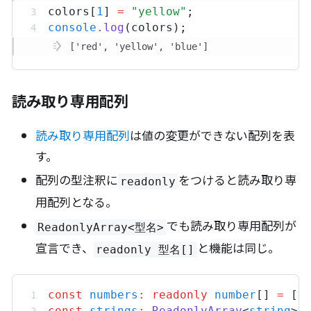
colors
[
1
] 
=
"yellow"
;
console
.
log
(
colors
);
['red', 'yellow', 'blue']
読み取り専用配列
読み取り専用配列
は値の変更ができない配列を表
す。
配列の型注釈に
をつけると読み取り専
readonly
用配列となる。
でも読み取り専用配列が
ReadonlyArray<型名>
宣言でき、
と機能は同じ。
readonly 型名[]
const
numbers
:
readonly
number
[] 
=
 [
1
const
strings
:
ReadonlyArray
<
string
> 