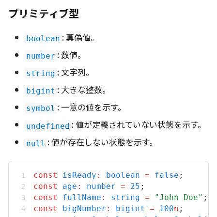
プリミティブ型
: 真偽値。
boolean
: 数値。
number
: 文字列。
string
: 大きな整数。
bigint
: 一意の値を示す。
symbol
: 値が定義されていない状態を示す。
undefined
: 値が存在しない状態を示す。
null
const
isReady
:
boolean
=
false
;
const
age
:
number
=
25
;
const
fullName
:
string
=
"John Doe"
;
const
bigNumber
:
bigint
=
100
n
;