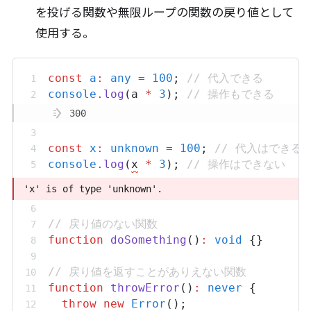
を投げる関数や無限ループの関数の戻り値として
使用する。
const
a
:
any
=
100
; 
// 代入できる
console
.
log
(
a
*
3
); 
// 操作もできる
300
const
x
:
unknown
=
100
; 
// 代入はできる
console
.
log
(
x
*
3
); 
// 操作はできない
'x' is of type 'unknown'.
'x' is of type 'unknown'.
// 戻り値のない関数
function
doSomething
()
:
void
 {}
// 戻り値を返すことがありえない関数
function
throwError
()
:
never
 {
throw
new
Error
();