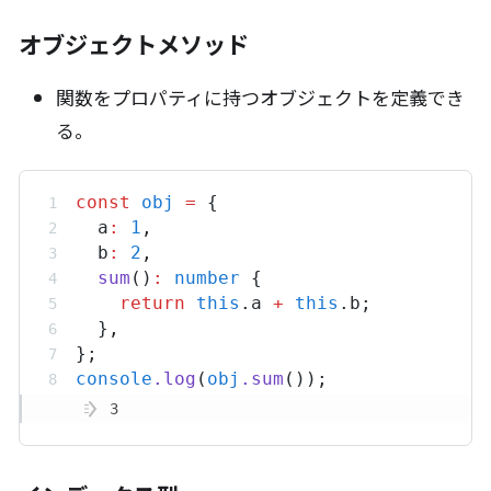
オブジェクトメソッド
関数をプロパティに持つオブジェクトを定義でき
る。
const
obj
=
 {
a
:
1
,
b
:
2
,
sum
()
:
number
 {
return
this
.
a
+
this
.
b
;
  }
,
};
console
.
log
(
obj
.
sum
());
3