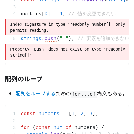
numbers
[
0
] 
=
4
; 
// 値を変更できない
Index signature in type 'readonly number[]' only 
Index signature in type 'readonly number[]' only 
permits reading.
permits reading.
strings
.
push
(
"!"
); 
// 要素を追加できない
Property 'push' does not exist on type 'readonly 
Property 'push' does not exist on type 'readonly 
string[]'.
string[]'.
配列のループ
配列をループする
ための
構文もある。
for...of
const
numbers
=
 [
1
,
2
,
3
];
for
 (
const
num
of
numbers
) {