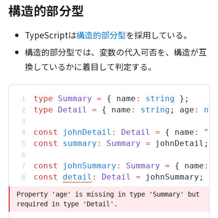
構造的部分型
TypeScriptは
構造的部分型
を採用している。
構造的部分型では、変数の代入可否を、構造が互
換しているかに着目して判定する。
type
Summary
=
 { 
name
:
string
 };
type
Detail
=
 { 
name
:
string
; 
age
:
nu
const
johnDetail
:
Detail
=
 { 
name
:
"J
const
summary
:
Summary
=
johnDetail
; 
const
johnSummary
:
Summary
=
 { 
name
:
const
detail
:
Detail
=
johnSummary
; 
/
Property 'age' is missing in type 'Summary' but 
Property 'age' is missing in type 'Summary' but 
required in type 'Detail'.
required in type 'Detail'.