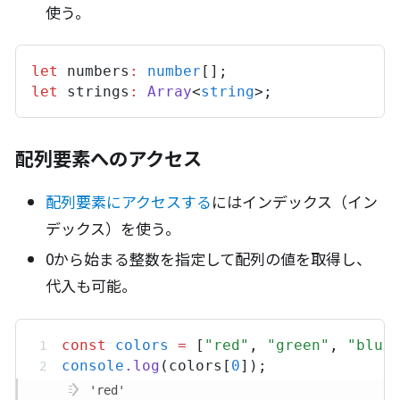
使う。
let
numbers
:
number
[];
let
strings
:
Array
<
string
>;
配列要素へのアクセス
配列要素にアクセスする
にはインデックス（イン
デックス）を使う。
0から始まる整数を指定して配列の値を取得し、
代入も可能。
const
colors
=
 [
"red"
,
"green"
,
"blue
console
.
log
(
colors
[
0
]);
'red'