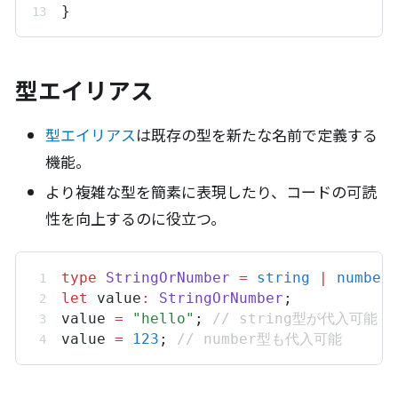
}
型エイリアス
型エイリアス
は既存の型を新たな名前で定義する
機能。
より複雑な型を簡素に表現したり、コードの可読
性を向上するのに役立つ。
type
StringOrNumber
=
string
|
number
let
value
:
StringOrNumber
;
value
=
"hello"
; 
// string型が代入可能
value
=
123
; 
// number型も代入可能