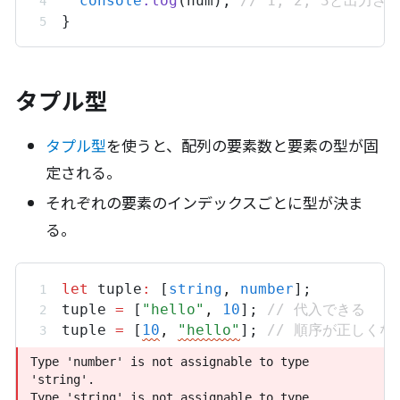
console
.
log
(
num
); 
// 1, 2, 3と出力さ
}
タプル型
タプル型
を使うと、配列の要素数と要素の型が固
定される。
それぞれの要素のインデックスごとに型が決ま
る。
let
tuple
:
 [
string
,
number
];
tuple
=
 [
"hello"
,
10
]; 
// 代入できる
tuple
=
 [
10
,
"hello"
]; 
// 順序が正しく
Type 'number' is not assignable to type 'string'.
Type 'number' is not assignable to type 
Type 'string' is not assignable to type 'number'.
'string'.
Type 'string' is not assignable to type 