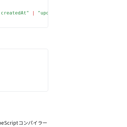
"createdAt"
|
"updatedAt"
;
Scriptコンパイラー