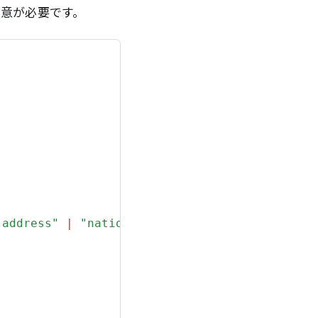
注意が必要です。
"address"
|
"nationality"
;