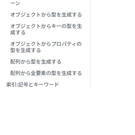
ーン
オブジェクトから型を生成する
オブジェクトからキーの型を生
成する
オブジェクトからプロパティの
型を生成する
配列から型を生成する
配列から全要素の型を生成する
索引:記号とキーワード
TypeScriptの学習リソース
サバイバルTypeScript
ユー
TypeScript Playgroundの使い方
第1章 はじめに
記号
第2章 TypeScriptのあらまし
Typ
第3章 作って学ぶTypeScript