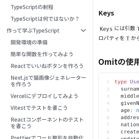
TypeScriptの射程
Keys
TypeScriptは何ではないか？
には引数
Keys
作って学ぶTypeScript
ロパティを
か
T
開発環境の準備
簡単な関数を作ってみよう
Omitの使
Reactでいいねボタンを作ろう
Next.jsで猫画像ジェネレーター
type
Us
を作ろう
surna
Vercelにデプロイしてみよう
middl
given
Vitestでテストを書こう
age
:
addre
Reactコンポーネントのテスト
natio
を書こう
creat
Prettierでコード整形を自動化
updat