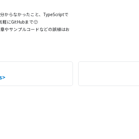
分からなかったこと、TypeScriptで
にGitHubまで🙂
文章やサンプルコードなどの誤植はお
s>