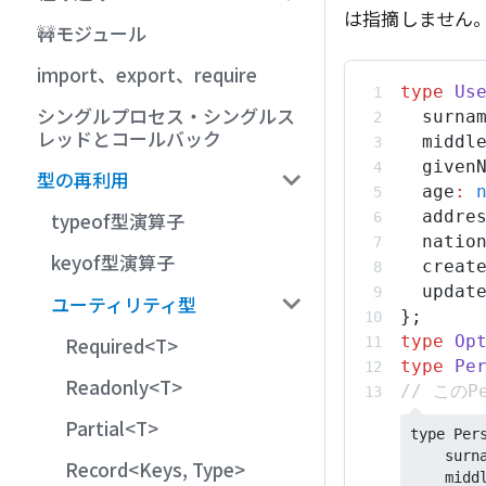
は指摘しません
🚧モジュール
import、export、require
type
Us
シングルプロセス・シングルス
surna
レッドとコールバック
middl
given
型の再利用
age
:
addre
typeof型演算子
natio
keyof型演算子
creat
updat
ユーティリティ型
};
type
Op
Required<T>
type
Pe
Readonly<T>
// このP
Partial<T>
type Pers
    surna
Record<Keys, Type>
    middl