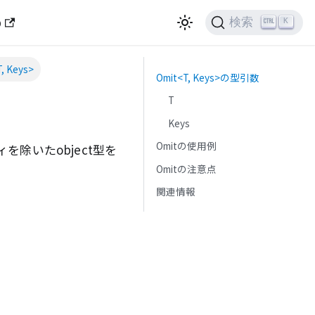
b
AIに質問する
検索
K
, Keys>
Omit<T, Keys>の型引数
T
Keys
Omitの使用例
を除いたobject型を
Omitの注意点
関連情報