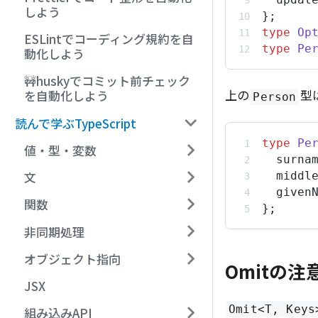
しよう
};
type
Op
ESLintでコーディング規約を自
type
Pe
動化しよう
🚧huskyでコミット前チェック
上の
型
を自動化しよう
Person
読んで学ぶTypeScript
type
Pe
値・型・変数
surna
文
middl
given
関数
};
非同期処理
オブジェクト指向
Omitの注
JSX
Omit<T, Keys
組み込みAPI