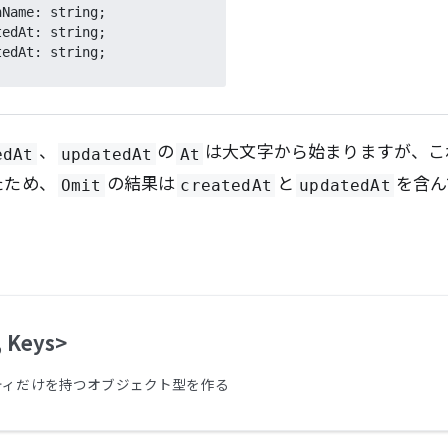
Name: string;

edAt: string;

edAt: string;

、
の
は大文字から始まりますが、こ
edAt
updatedAt
At
たため、
の結果は
と
を含ん
Omit
createdAt
updatedAt
, Keys>
ティだけを持つオブジェクト型を作る