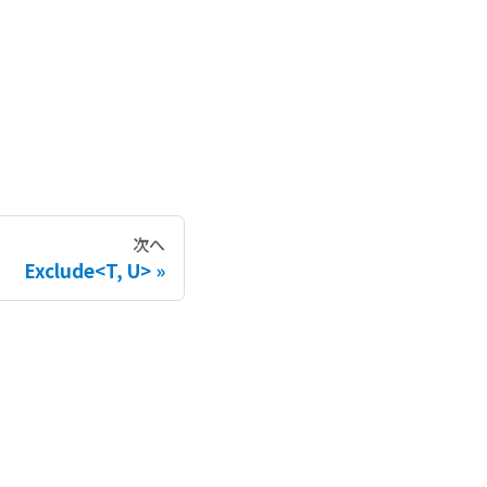
次へ
Exclude<T, U>