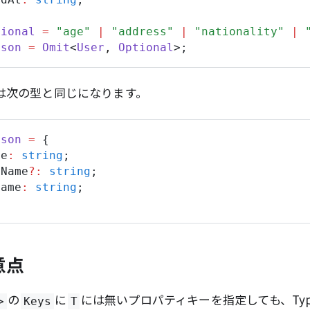
tional
=
"age"
|
"address"
|
"nationality"
|
rson
=
Omit
<
User
,
Optional
>;
は次の型と同じになります。
rson
=
 {
me
:
string
;
eName
?:
string
;
Name
:
string
;
意点
の
に
には無いプロパティキーを指定しても、Type
>
Keys
T