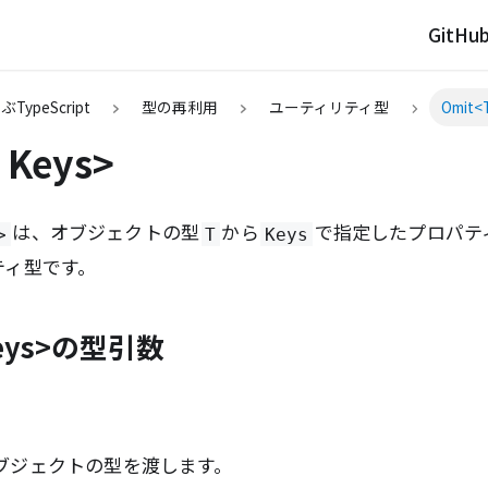
GitHu
TypeScript
型の再利用
ユーティリティ型
Omit<T
 Keys>
は、オブジェクトの型
から
で指定したプロパティ
>
T
Keys
ティ型です。
Keys>の型引数
ブジェクトの型を渡します。