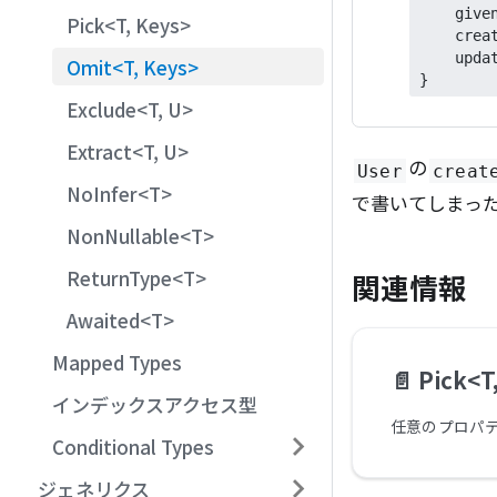
    given
Pick<T, Keys>
    creat
    updat
Omit<T, Keys>
}
Exclude<T, U>
Extract<T, U>
の
User
creat
NoInfer<T>
で書いてしまっ
NonNullable<T>
ReturnType<T>
関連情報
Awaited<T>
Mapped Types
📄️
Pick<T
インデックスアクセス型
任意のプロパ
Conditional Types
ジェネリクス