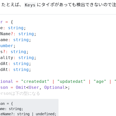
。たとえば、
にタイポがあっても検出できないので
Keys
er
=
 {
me
:
string
;
eName
?:
string
;
Name
:
string
;
number
;
ss
?:
string
;
nality
:
string
;
edAt
:
string
;
edAt
:
string
;
tional
=
"createdat"
|
"updatedat"
|
"age"
|
rson
=
Omit
<
User
,
Optional
>;
ersonは下の型になる
on = {

me: string;

eName?: string | undefined;
