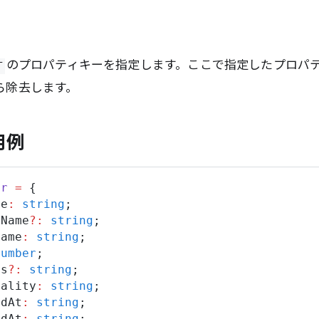
のプロパティキーを指定します。ここで指定したプロパ
T
ら除去します。
用例
er
=
 {
me
:
string
;
eName
?:
string
;
Name
:
string
;
number
;
ss
?:
string
;
nality
:
string
;
edAt
:
string
;
edAt
:
string
;