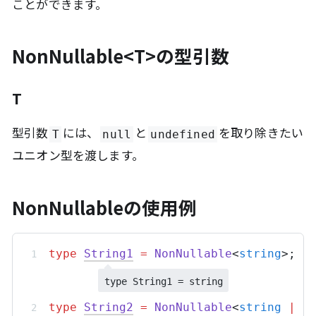
ことができます。
NonNullable
<
T>の型引数
T
型引数
には、
と
を取り除きたい
T
null
undefined
ユニオン型を渡します。
NonNullableの使用例
type
String1
=
NonNullable
<
string
>;
type String1 = string
type
String2
=
NonNullable
<
string
|
n