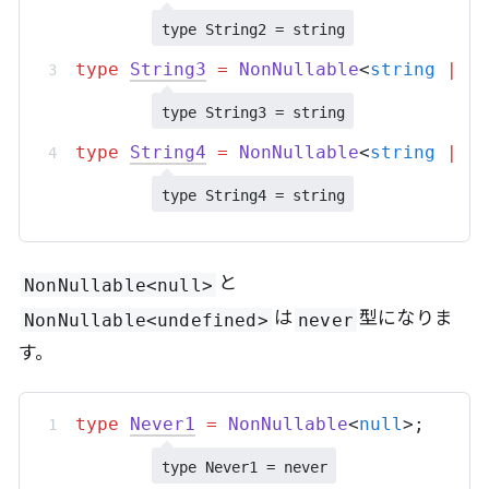
type String2 = string
type
String3
=
NonNullable
<
string
|
u
type String3 = string
type
String4
=
NonNullable
<
string
|
n
type String4 = string
と
NonNullable<null>
は
型になりま
NonNullable<undefined>
never
す。
type
Never1
=
NonNullable
<
null
>;
type Never1 = never