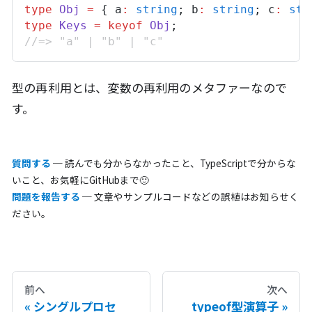
type
Obj
=
 { 
a
:
string
; 
b
:
string
; 
c
:
str
type
Keys
=
keyof
Obj
;
//=> "a" | "b" | "c"
型の再利用とは、変数の再利用のメタファーなので
す。
質問する
─ 読んでも分からなかったこと、TypeScriptで分からな
いこと、お気軽にGitHubまで🙂
問題を報告する
─ 文章やサンプルコードなどの誤植はお知らせく
ださい。
前へ
次へ
シングルプロセ
typeof型演算子