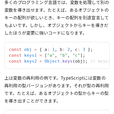
多くのプログラミング言語では、変数を処理して別の
変数を導き出せます。たとえば、あるオブジェクトの
キーの配列が欲しいとき、キーの配列を別途宣言して
もよいです。しかし、オブジェクトからキーを導きだ
したほうが変更に強いコードになります。
const
obj
=
 { 
a
:
1
,
b
:
2
,
c
:
3
 };
const
keys1
=
 [
"a"
,
"b"
,
"c"
];
const
keys2
=
Object
.
keys
(
obj
); 
// keys
上は変数の再利用の例です。TypeScriptには変数の
再利用の型バージョンがあります。それが型の再利用
です。たとえば、あるオブジェクトの型からキーの型
を導き出すことができます。