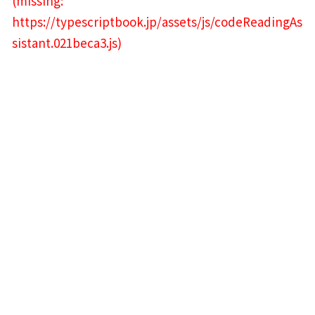
(missing: 
https://typescriptbook.jp/assets/js/codeReadingAs
sistant.021beca3.js)