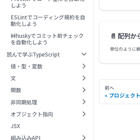
しよう
ESLintでコーディング規約を自
動化しよう
📄️
配列か
🚧huskyでコミット前チェック
を自動化しよう
読んで学ぶTypeScript
値・型・変数
文
前へ
関数
プロジェク
非同期処理
オブジェクト指向
JSX
組み込みAPI