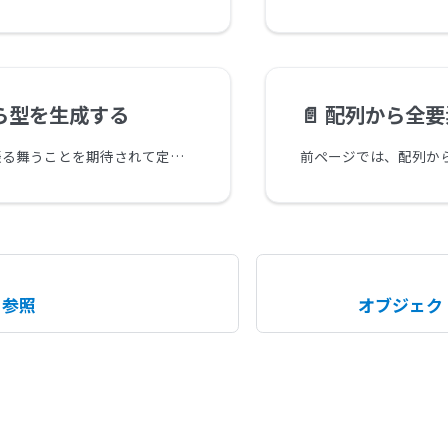
ら型を生成する
📄️
配列から全要素
単位のように振る舞うことを期待されて定義されたコレクションは少なくないでしょう。今回はコレクションでも主に配列に焦点を当てそれらから型を生成する方法の紹介です。
ト参照
オブジェク