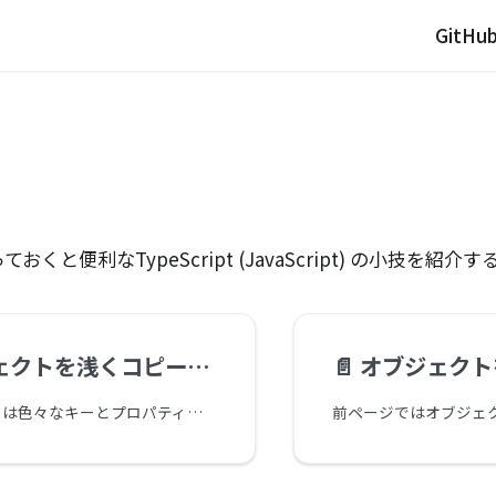
GitHu
くと便利なTypeScript (JavaScript) の小技を紹介す
クトを浅くコピーする
📄️
オブジェクトをマー
オブジェクトとは色々なキーとプロパティの組み合わせをひとつのモノとして扱うことができます。