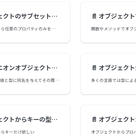
クトのサブセットを得る
📄️
オブジェクトで受け
オブジェクトから任意のプロパティのみを持ったオブジェクトを得る方法。
オンオブジェクトパターン
📄️
オブジェクトか
TypeScriptでは値と型に同名を与えてその両方を区別なく使うことができるテクニックがあります。これをコンパニオンオブジェクトと呼びます。
トからキーの型を生成する
📄️
オブジェクトからプロ
からキーだけ欲しい
オブジェクトからプロ