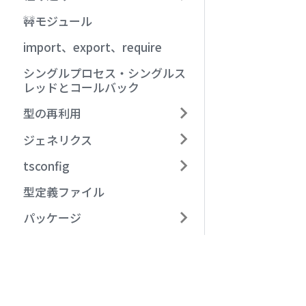
🚧モジュール
import、export、require
シングルプロセス・シングルス
レッドとコールバック
型の再利用
ジェネリクス
tsconfig
型定義ファイル
パッケージ
Advanced Topics
サバイバルTypeScript
ユー
Tips
第1章 はじめに
記号
オブジェクトを浅くコピーする