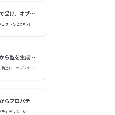
、オブジェクトを返す
関数やメソッドでオブジェクトひとつを引数として受け、戻り値もオブジェクトひとつとする RORO という考え方があります。RORO は Receive an Object, Return an Object の略です。この考えは JavaScript ならびに TypeScript では大きな恩恵をもたらします。
ら型を生成する
多くの言語では型による構造体、オブジェクトの定義をしてからコーディングが始まりますが、元がJavaScriptであるTypeScriptにはそのような決まりがないことも多々あります。
パティの型を生成する
パティだけ欲しい