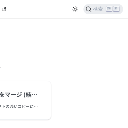
b
AIに質問する
検索
K
る
ジ (結合) する
前ページではオブジェクトの浅いコピーについて語りました。