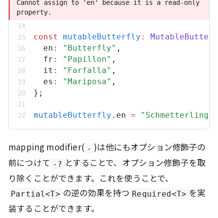
Cannot assign to 'en' because it is a read-only 
Cannot assign to 'en' because it is a read-only 
property.
property.
const
mutableButterfly
:
MutableButter
en
:
"Butterfly"
,
fr
:
"Papillon"
,
it
:
"Farfalla"
,
es
:
"Mariposa"
,
};
mutableButterfly
.
en
=
"Schmetterling"
mapping modifier(
)は他にもオプション修飾子の
-
前につけて
とすることで、オプション修飾子を取
-?
り除くことができます。これを使うことで、
の逆の効果を持つ
を実
Partial<T>
Required<T>
装することができます。