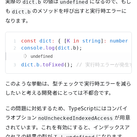
実際の
の値は
になるので、もし
dict.b
undefined
も
のメソッドを呼び出すと実行時エラーに
dict.b
なります。
const
dict
:
 { [
K
in
string
]
:
number
 }
console
.
log
(
dict
.
b
);
undefined
dict
.
b
.
toFixed
(); 
// 実行時エラーが発生す
このような挙動は、型チェックで実行時エラーを減ら
したいと考える開発者にとっては不都合です。
この問題に対処するため、TypeScriptにはコンパイ
ラオプション
が用意
noUncheckedIndexedAccess
されています。これを有効にすると、インデックスア
クセスの結果の型が
になります。