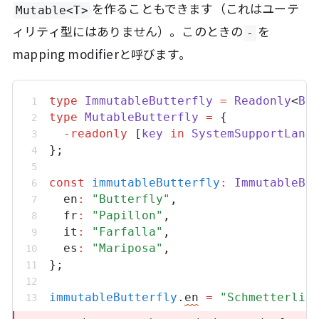
を作ることもできます（これはユーテ
Mutable<T>
ィリティ型にはありません）。このときの
を
-
mapping modifierと呼びます。
type
ImmutableButterfly
=
Readonly
<
Bu
type
MutableButterfly
=
 {
-readonly
 [
key
in
SystemSupportLang
};
const
immutableButterfly
:
ImmutableBu
en
:
"Butterfly"
,
fr
:
"Papillon"
,
it
:
"Farfalla"
,
es
:
"Mariposa"
,
};
immutableButterfly
.
en
=
"Schmetterlin