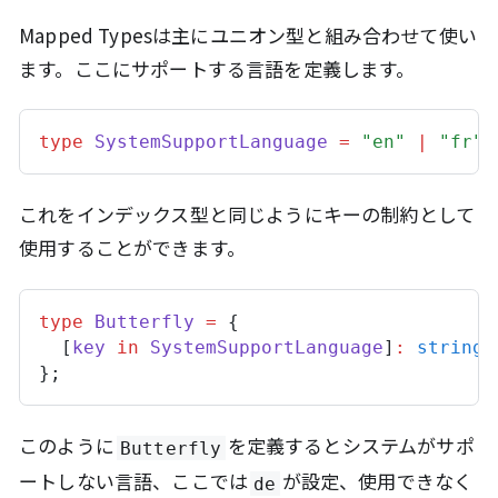
Mapped Typesは主にユニオン型と組み合わせて使い
ます。ここにサポートする言語を定義します。
type
SystemSupportLanguage
=
"en"
|
"fr"
これをインデックス型と同じようにキーの制約として
使用することができます。
type
Butterfly
=
 {
  [
key
in
SystemSupportLanguage
]
:
string
;
};
このように
を定義するとシステムがサポ
Butterfly
ートしない言語、ここでは
が設定、使用できなく
de