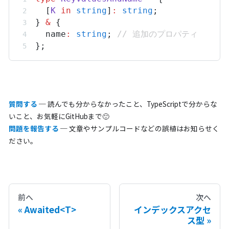
  [
K
in
string
]
:
string
;
} 
&
 {
name
:
string
; 
// 追加のプロパティ
};
質問する
─ 読んでも分からなかったこと、TypeScriptで分からな
いこと、お気軽にGitHubまで🙂
問題を報告する
─ 文章やサンプルコードなどの誤植はお知らせく
ださい。
前へ
次へ
Awaited<T>
インデックスアクセ
ス型