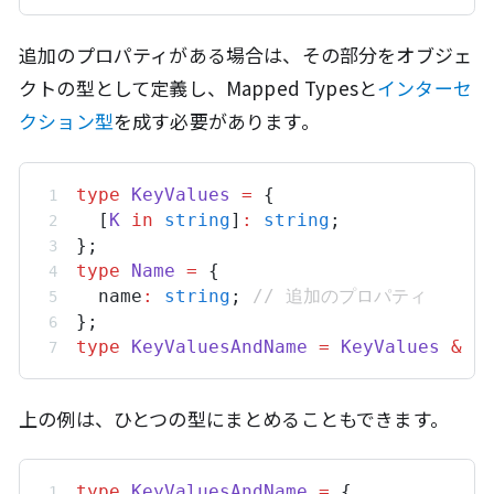
追加のプロパティがある場合は、その部分をオブジェ
クトの型として定義し、Mapped Typesと
インターセ
クション型
を成す必要があります。
type
KeyValues
=
 {
  [
K
in
string
]
:
string
;
};
type
Name
=
 {
name
:
string
; 
// 追加のプロパティ
};
type
KeyValuesAndName
=
KeyValues
&
N
上の例は、ひとつの型にまとめることもできます。
type
KeyValuesAndName
=
 {