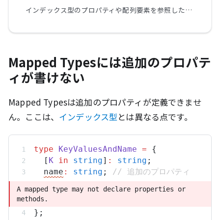
インデックス型のプロパティや配列要素を参照したときundefinedのチェックを必須にする
Mapped Typesには追加のプロパテ
ィが書けない
Mapped Typesは追加のプロパティが定義できませ
ん。ここは、
インデックス型
とは異なる点です。
type
KeyValuesAndName
=
 {
  [
K
in
string
]
:
string
;
name
:
string
; 
// 追加のプロパティ
A mapped type may not declare properties or 
A mapped type may not declare properties or 
methods.
methods.
};