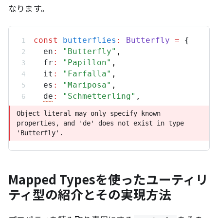
なります。
const
butterflies
:
Butterfly
=
 {
en
:
"Butterfly"
,
fr
:
"Papillon"
,
it
:
"Farfalla"
,
es
:
"Mariposa"
,
de
:
"Schmetterling"
,
Object literal may only specify known properties, 
Object literal may only specify known 
and 'de' does not exist in type 'Butterfly'.
properties, and 'de' does not exist in type 
'Butterfly'.
};
Mapped Typesを使ったユーティリ
ティ型の紹介とその実現方法