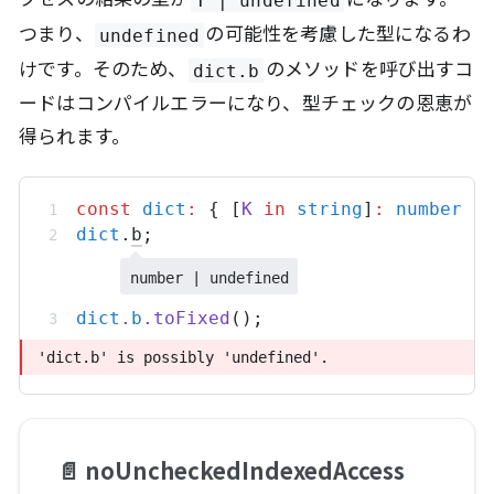
T | undefined
つまり、
の可能性を考慮した型になるわ
undefined
けです。そのため、
のメソッドを呼び出すコ
dict.b
ードはコンパイルエラーになり、型チェックの恩恵が
得られます。
const
dict
:
 { [
K
in
string
]
:
number
 }
dict
.
b
;
number | undefined
dict
.
b
.
toFixed
();
'dict.b' is possibly 'undefined'.
'dict.b' is possibly 'undefined'.
📄️
noUncheckedIndexedAccess