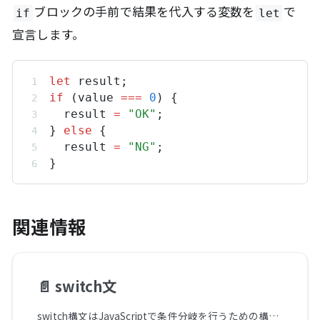
ブロックの手前で結果を代入する変数を
で
if
let
宣言します。
let
result
;
if
 (
value
===
0
) {
result
=
"OK"
;
} 
else
 {
result
=
"NG"
;
}
関連情報
📄️
switch文
switch構文はJavaScriptで条件分岐を行うための構文です。