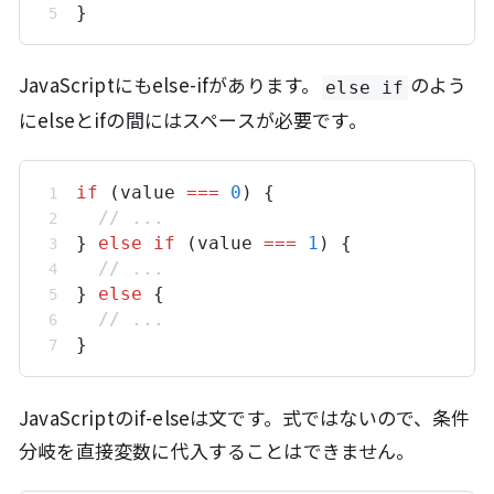
}
JavaScriptにもelse-ifがあります。
のよう
else if
にelseとifの間にはスペースが必要です。
if
 (
value
===
0
) {
// ...
} 
else
if
 (
value
===
1
) {
// ...
} 
else
 {
// ...
}
JavaScriptのif-elseは文です。式ではないので、条件
分岐を直接変数に代入することはできません。