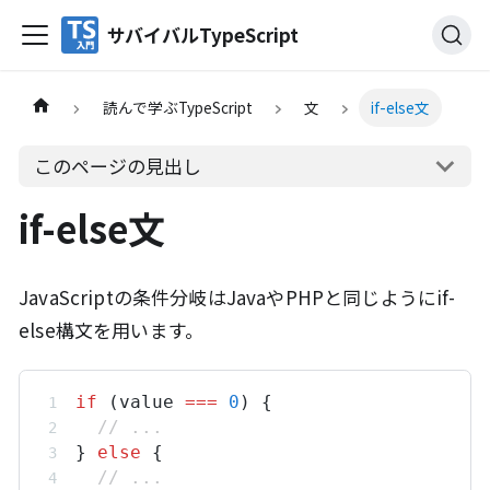
サバイバルTypeScript
読んで学ぶTypeScript
文
if-else文
このページの見出し
if-else文
JavaScriptの条件分岐はJavaやPHPと同じようにif-
else構文を用います。
if
 (
value
===
0
) {
// ...
} 
else
 {
// ...