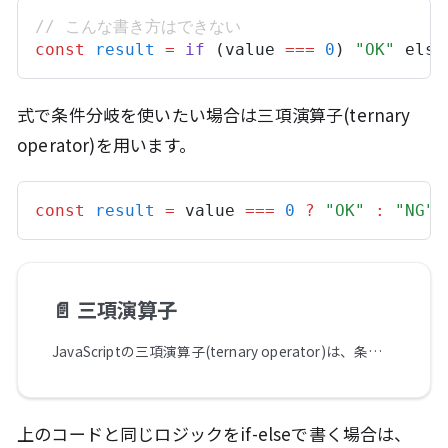
// こんな書き方はできない
const
result
=
if
 (value 
===
0
) 
"OK"
 else
式で条件分岐を使いたい場合は三項演算子(ternary
operator)を用います。
const
result
=
value
===
0
?
"OK"
:
"NG"
;
📄️
三項演算子
JavaScriptの三項演算子(ternary operator)は、条件分岐ができる演算子です。条件式、真の場合の値、偽の場合の値の三項を取るため三項演算子と呼ばれています。
上のコードと同じロジックをif-elseで書く場合は、