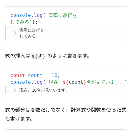
console
.
log
(
`実際に改行を
してみる`
);
実際に改行を
してみる
式の挿入は
のように書きます。
${式}
const
count
=
10
;
console
.
log
(
`現在、
${
count
}
名が見ています。`
)
現在、10名が見ています。
式の部分は変数だけでなく、計算式や関数を使った式
も書けます。