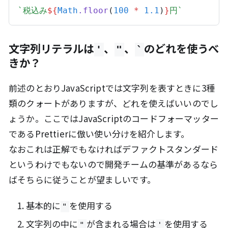
`税込み
${
Math
.
floor
(
100
*
1.1
)
}
円`
文字列リテラルは
、
、
のどれを使うべ
'
"
`
きか？
前述のとおりJavaScriptでは文字列を表すときに3種
類のクォートがありますが、どれを使えばいいのでし
ょうか。ここではJavaScriptのコードフォーマッター
であるPrettierに倣い使い分けを紹介します。
なおこれは正解でもなければデファクトスタンダード
というわけでもないので開発チームの基準があるなら
ばそちらに従うことが望ましいです。
基本的に
を使用する
"
文字列の中に
が含まれる場合は
を使用する
"
'