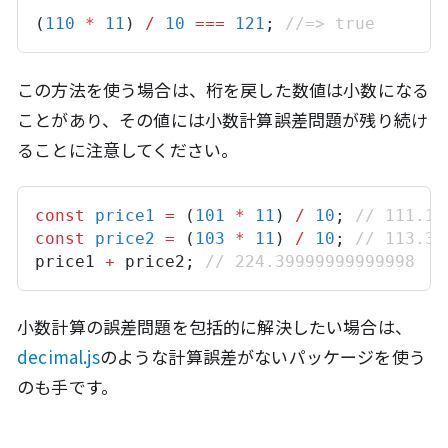
(
110
*
11
) 
/
10
===
121
; 
//=> true
この方法を使う場合は、桁を戻した数値は小数になる
ことがあり、その値には小数計算誤差問題が残り続け
ることに注意してください。
const
price1
=
 (
101
*
11
) 
/
10
; 
// 111.1
const
price2
=
 (
103
*
11
) 
/
10
; 
// 113.3
price1
+
price2
; 
// 224.39999999999998
小数計算の誤差問題を包括的に解決したい場合は、
decimal.js
のような計算誤差がないパッケージを使う
のも手です。