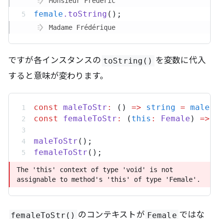
Monsieur Frédéric
female
.
toString
();
Madame Frédérique
ですが各インスタンスの
を変数に代入
toString()
すると意味が変わります。
const
maleToStr
:
 () 
=>
string
=
male
.
const
femaleToStr
:
 (
this
:
Female
) 
=>
maleToStr
();
femaleToStr
();
The 'this' context of type 'void' is not 
The 'this' context of type 'void' is not 
assignable to method's 'this' of type 'Female'.
assignable to method's 'this' of type 'Female'.
のコンテキストが
ではな
femaleToStr()
Female