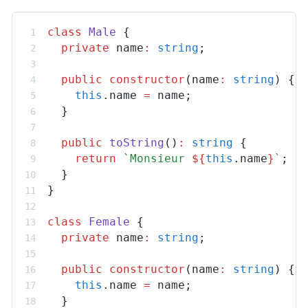
class
Male
 {
private
name
:
string
;
public
constructor
(
name
:
string
) {
this
.
name
=
name
;
  }
public
toString
()
:
string
 {
return
`Monsieur 
${
this
.
name
}
`
;
  }
}
class
Female
 {
private
name
:
string
;
public
constructor
(
name
:
string
) {
this
.
name
=
name
;
  }