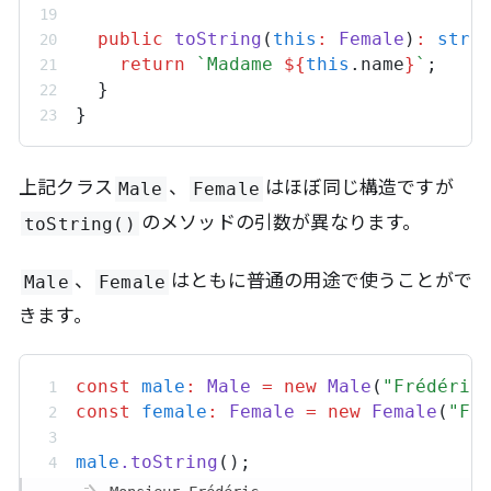
public
toString
(
this
:
Female
)
:
stri
return
`Madame 
${
this
.
name
}
`
;
  }
}
上記クラス
、
はほぼ同じ構造ですが
Male
Female
のメソッドの引数が異なります。
toString()
、
はともに普通の用途で使うことがで
Male
Female
きます。
const
male
:
Male
=
new
Male
(
"Frédéric
const
female
:
Female
=
new
Female
(
"Fr
male
.
toString
();