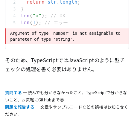
return
str
.
length
;
}
len
(
"a"
); 
// OK
len
(
1
); 
// エラー
Argument of type 'number' is not assignable to 
Argument of type 'number' is not assignable to 
parameter of type 'string'.
parameter of type 'string'.
そのため、TypeScriptではJavaScriptのように型チ
ェックの処理を書く必要はありません。
質問する
─ 読んでも分からなかったこと、TypeScriptで分からな
いこと、お気軽にGitHubまで🙂
問題を報告する
─ 文章やサンプルコードなどの誤植はお知らせく
ださい。