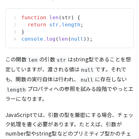
function
len
(
str
) {
return
str
.
length
;
}
console
.
log
(
len
(
null
));
この関数
の引数
はstring型であることを想
len
str
定していますが、渡される値は
です。それで
null
も、関数の実行自体は行われ、
に存在しない
null
プロパティへの参照を試みる段階でやっとエ
length
ラーになります。
JavaScriptでは、引数の型を厳密にする場合、チェッ
ク処理を書く必要があります。たとえば、引数が
number型やstring型などのプリミティブ型かのチェ