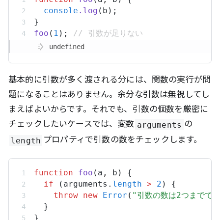
console
.
log
(
b
);
}
foo
(
1
); 
// 引数が足りない
undefined
基本的に引数が多く渡される分には、関数の実行が問
題になることはありません。余分な引数は無視してし
まえばよいからです。それでも、引数の個数を厳密に
チェックしたいケースでは、変数
の
arguments
プロパティで引数の数をチェックします。
length
function
foo
(
a
,
b
) {
if
 (
arguments
.
length
>
2
) {
throw
new
Error
(
"引数の数は2つまでです
  }
}