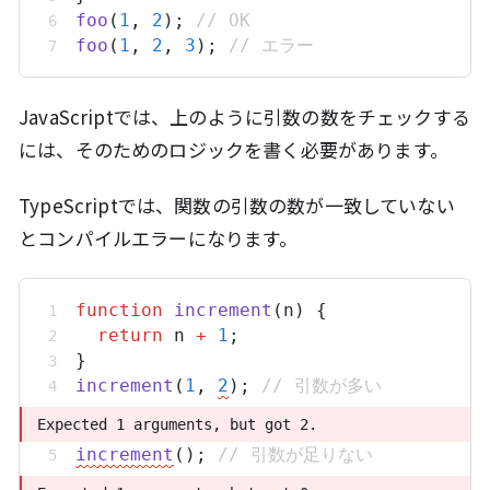
foo
(
1
,
2
); 
// OK
foo
(
1
,
2
,
3
); 
// エラー
JavaScriptでは、上のように引数の数をチェックする
には、そのためのロジックを書く必要があります。
TypeScriptでは、関数の引数の数が一致していない
とコンパイルエラーになります。
function
increment
(
n
) {
return
n
+
1
;
}
increment
(
1
,
2
); 
// 引数が多い
Expected 1 arguments, but got 2.
Expected 1 arguments, but got 2.
increment
(); 
// 引数が足りない