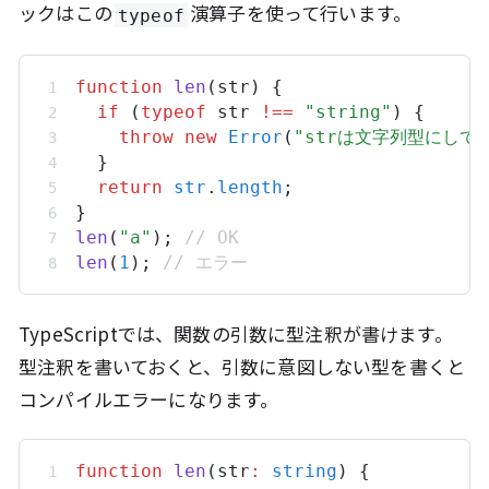
ックはこの
演算子を使って行います。
typeof
function
len
(
str
) {
if
 (
typeof
str
!==
"string"
) {
throw
new
Error
(
"strは文字列型にして
  }
return
str
.
length
;
}
len
(
"a"
); 
// OK
len
(
1
); 
// エラー
TypeScriptでは、関数の引数に型注釈が書けます。
型注釈を書いておくと、引数に意図しない型を書くと
コンパイルエラーになります。
function
len
(
str
:
string
) {