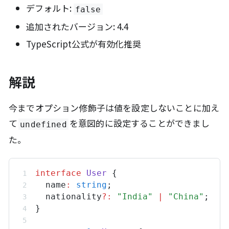
デフォルト:
false
追加されたバージョン: 4.4
TypeScript公式が有効化推奨
解説
今までオプション修飾子は値を設定しないことに加え
て
を意図的に設定することができまし
undefined
た。
interface
User
 {
name
:
string
;
nationality
?:
"India"
|
"China"
;
}