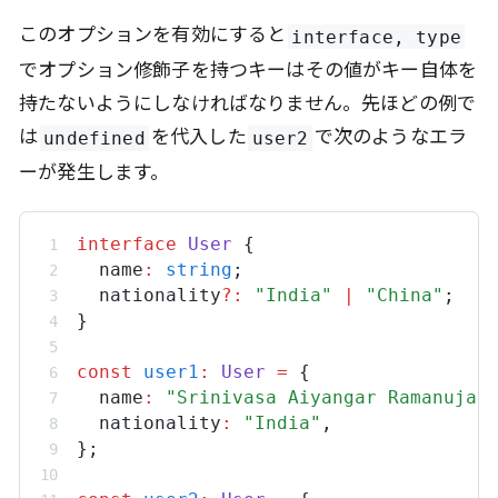
このオプションを有効にすると
interface, type
でオプション修飾子を持つキーはその値がキー自体を
持たないようにしなければなりません。先ほどの例で
は
を代入した
で次のようなエラ
undefined
user2
ーが発生します。
interface
User
 {
name
:
string
;
nationality
?:
"India"
|
"China"
;
}
const
user1
:
User
=
 {
name
:
"Srinivasa Aiyangar Ramanujan
nationality
:
"India"
,
};