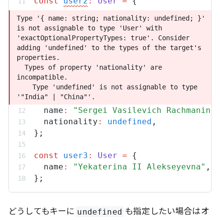
const
user2
:
User
=
 {
Type '{ name: string; nationality: undefined; }' 
Type '{ name: string; nationality: undefined; }' 
is not assignable to type 'User' with 
is not assignable to type 'User' with 
'exactOptionalPropertyTypes: true'. Consider 
'exactOptionalPropertyTypes: true'. Consider 
adding 'undefined' to the types of the target's 
adding 'undefined' to the types of the target's 
properties.

properties.

  Types of property 'nationality' are 
  Types of property 'nationality' are 
incompatible.

incompatible.

    Type 'undefined' is not assignable to type 
    Type 'undefined' is not assignable to type 
'"India" | "China"'.
'"India" | "China"'.
name
:
"Sergei Vasilevich Rachmanino
nationality
:
undefined
,
};
const
user3
:
User
=
 {
name
:
"Yekaterina II Alekseyevna"
,
};
どうしてもキーに
も指定したい場合はオ
undefined