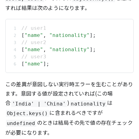
すれば結果は次のようになります。
// user1
[
"name"
,
"nationality"
];
// user2
[
"name"
,
"nationality"
];
// user3
[
"name"
];
この差異が意図しない実行時エラーを生むことがあり
ます。意図する値が設定されていれば(この場
合
)
は
'India' | 'China'
nationality
に含まれるべきですが
Object.keys()
のときは結局その先で値の存在チェック
undefined
が必要になります。