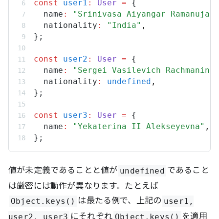
const
user1
:
User
=
 {
name
:
"Srinivasa Aiyangar Ramanujan
nationality
:
"India"
,
};
const
user2
:
User
=
 {
name
:
"Sergei Vasilevich Rachmanino
nationality
:
undefined
,
};
const
user3
:
User
=
 {
name
:
"Yekaterina II Alekseyevna"
,
};
値が未定義であることと値が
であること
undefined
は厳密には動作が異なります。たとえば
は最たる例で、上記の
Object.keys()
user1,
にそれぞれ
を適用
user2, user3
Object.keys()