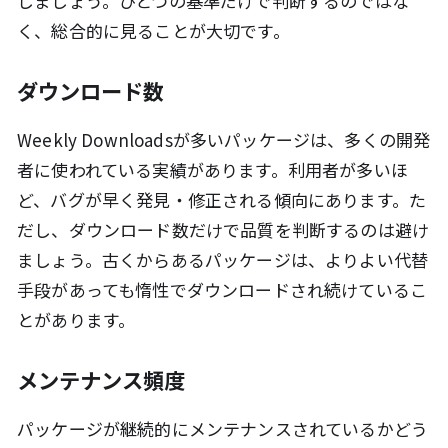
しましょう。ひとつの基準だけで判断するのではな
く、総合的に見ることが大切です。
ダウンロード数
Weekly Downloadsが多いパッケージは、多くの開発
者に使われている実績があります。利用者が多いほ
ど、バグが早く発見・修正される傾向にあります。た
だし、ダウンロード数だけで品質を判断するのは避け
ましょう。古くからあるパッケージは、よりよい代替
手段があっても惰性でダウンロードされ続けているこ
とがあります。
メンテナンス頻度
パッケージが継続的にメンテナンスされているかどう