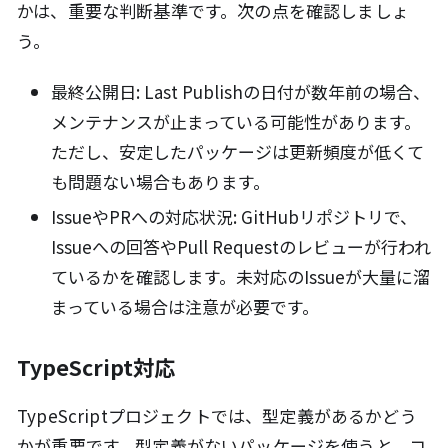
かは、重要な判断基準です。次の点を確認しましょ
う。
最終公開日: Last Publishの日付が数年前の場合、
メンテナンスが止まっている可能性があります。
ただし、安定したパッケージは更新頻度が低くて
も問題ない場合もあります。
IssueやPRへの対応状況: GitHubリポジトリで、
Issueへの回答やPull Requestのレビューが行われ
ているかを確認します。未対応のIssueが大量に溜
まっている場合は注意が必要です。
TypeScript対応
TypeScriptプロジェクトでは、型定義があるかどう
かが重要です。型定義がないパッケージを使うと、コ