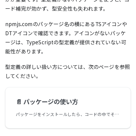
ード補完が効かず、型安全性も失われます。
npmjs.comのパッケージ名の横にあるTSアイコンや
DTアイコンで確認できます。アイコンがないパッケ
ージは、TypeScriptの型定義が提供されていない可
能性があります。
型定義の詳しい扱い方については、次のページを参照
してください。
📄️
パッケージの使い方
パッケージをインストールしたら、コードの中でそのパッケージを使えるようになります。ここでは、パッケージの基本的な使い方を説明します。