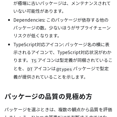
が極端に古いパッケージは、メンテナンスされて
いない可能性があります。
Dependencies: このパッケージが依存する他の
パッケージの数。少ないほうがサプライチェーン
リスクが低くなります。
TypeScript対応アイコン: パッケージ名の横に表
示されるアイコンで、TypeScript対応状況がわか
ります。
アイコンは型定義が同梱されているこ
TS
とを、
アイコンは
パッケージで型定
DT
@types
義が提供されていることを示します。
パッケージの品質の見極め方
パッケージを選ぶときは、複数の観点から品質を評価