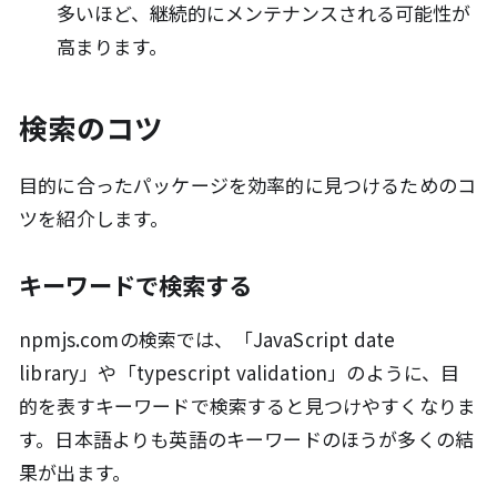
多いほど、継続的にメンテナンスされる可能性が
高まります。
検索のコツ
目的に合ったパッケージを効率的に見つけるためのコ
ツを紹介します。
キーワードで検索する
npmjs.comの検索では、「JavaScript date
library」や「typescript validation」のように、目
的を表すキーワードで検索すると見つけやすくなりま
す。日本語よりも英語のキーワードのほうが多くの結
果が出ます。