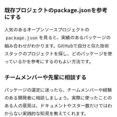
既存プロジェクトのpackage.jsonを参考
にする
人気のあるオープンソースプロジェクトの
を見ると、実績のあるパッケージの
package.json
組み合わせがわかります。GitHubで自分と似た技術
スタックのプロジェクトを探し、どのパッケージを使
っているかを参考にするのもよい方法です。
チームメンバーや先輩に相談する
パッケージの選定に迷ったら、チームメンバーや経験
のある開発者に相談しましょう。実際に使ったことの
ある人の意見は、ドキュメントやスター数だけではわ
からない実践的な知見を教えてくれます。